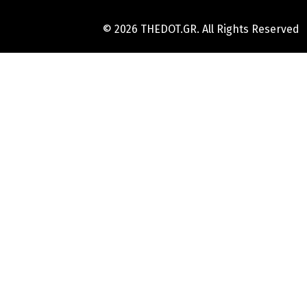
© 2026 THEDOT.GR. All Rights Reserved
Hard
Reset
Mobile
Online
Yojana
Aadhaar
Card
|
Aadhaar
Card
Update
Banks
Guide
-
All
Informations
of
Indian
Bank
Customer
Care
Number
-
Bank,