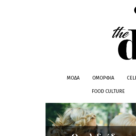
NAOMI CA
ΜΟΔΑ
ΟΜΟΡΦΙΑ
CEL
FOOD CULTURE