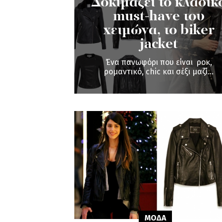
Δοκιμάζει το κλασικ
must-have του
χειμώνα, το biker
jacket
Ένα πανωφόρι που είναι ροκ,
ρομαντικό, chic και σέξι μαζί...
ΜΟΔΑ