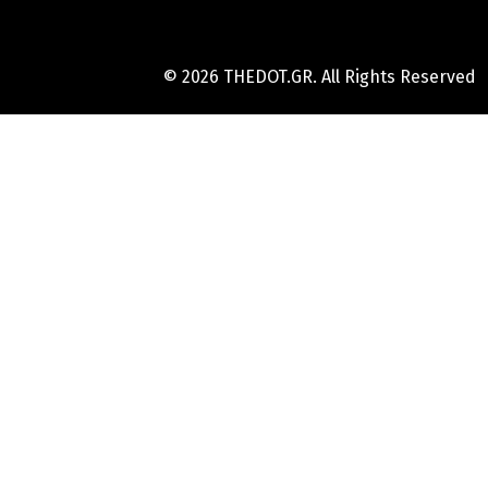
© 2026 THEDOT.GR. All Rights Reserved
Hard
Reset
Mobile
Online
Yojana
Aadhaar
Card
|
Aadhaar
Card
Update
Banks
Guide
-
All
Informations
of
Indian
Bank
Customer
Care
Number